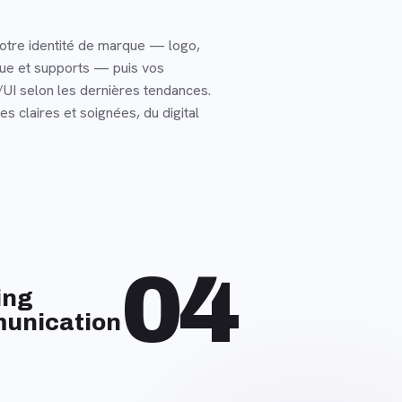
otre identité de marque — logo,
que et supports — puis vos
UI selon les dernières tendances.
s claires et soignées, du digital
04
ing
unication