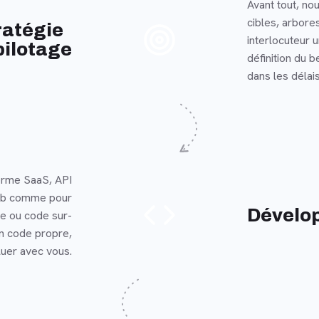
Avant tout, nou
cibles, arbore
En savoir plus
ratégie
interlocuteur 
pilotage
définition du b
dans les délais
forme SaaS, API
web comme pour
En savoir plus
Dévelo
e ou code sur-
n code propre,
oluer avec vous.