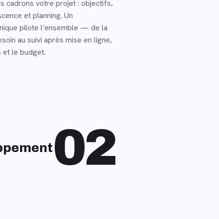
s cadrons votre projet : objectifs,
scence et planning. Un
unique pilote l’ensemble — de la
esoin au suivi après mise en ligne,
 et le budget.
02
ppement