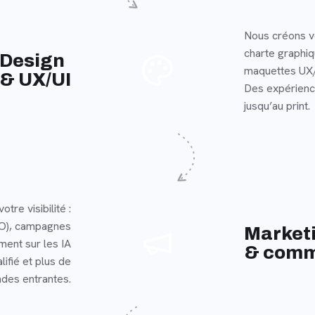
Nous créons v
charte graphi
En savoir plus
Design
maquettes UX/
& UX/UI
Des expérience
jusqu’au print.
otre visibilité :
O), campagnes
En savoir plus
Market
ent sur les IA
& comm
lifié et plus de
des entrantes.