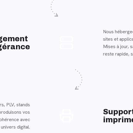
Nous hébergeo
En savoir plus
gement
sites et applic
gérance
Mises à jour, 
reste rapide, s
rs, PLV, stands
En savoir plus
Suppor
produisons vos
imprim
cohérence avec
univers digital.