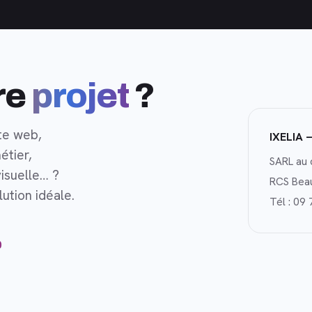
re
projet
?
te web,
IXELIA 
étier,
SARL au 
isuelle… ?
RCS Bea
ution idéale.
Tél :
09 
0