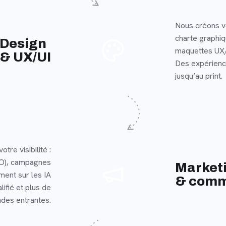
Nous créons v
charte graphi
En savoir plus
Design
maquettes UX/
& UX/UI
Des expérience
jusqu’au print.
otre visibilité :
O), campagnes
En savoir plus
Market
ent sur les IA
& comm
lifié et plus de
des entrantes.