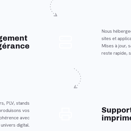
Nous hébergeo
En savoir plus
gement
sites et applic
gérance
Mises à jour, 
reste rapide, s
rs, PLV, stands
En savoir plus
Suppor
produisons vos
imprim
cohérence avec
univers digital.