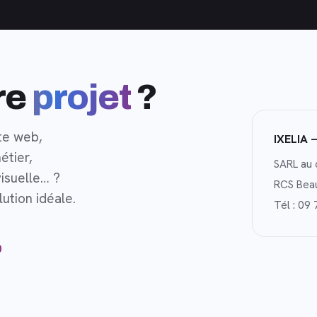
re
projet
?
te web,
IXELIA 
étier,
SARL au 
isuelle… ?
RCS Bea
ution idéale.
Tél :
09 
0