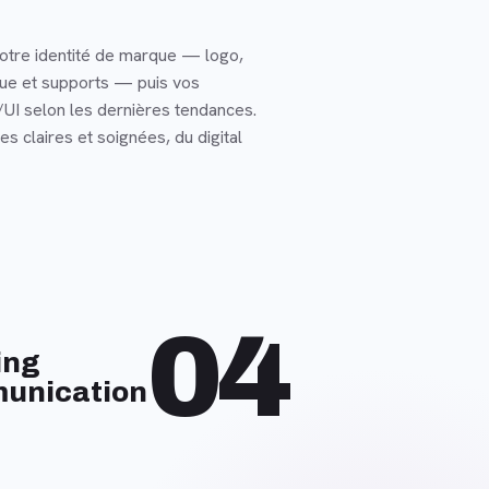
otre identité de marque — logo,
que et supports — puis vos
UI selon les dernières tendances.
s claires et soignées, du digital
04
ing
unication