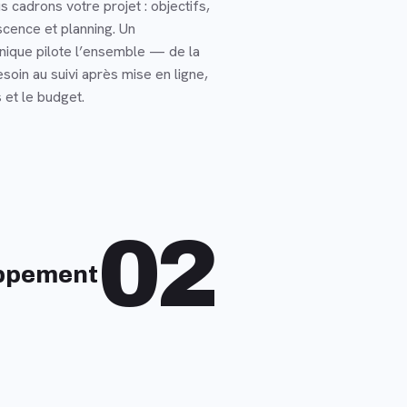
s cadrons votre projet : objectifs,
scence et planning. Un
unique pilote l’ensemble — de la
esoin au suivi après mise en ligne,
 et le budget.
02
ppement