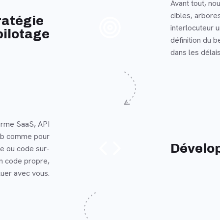
Avant tout, nou
cibles, arbore
En savoir plus
ratégie
interlocuteur 
pilotage
définition du b
dans les délais
forme SaaS, API
web comme pour
En savoir plus
Dévelo
e ou code sur-
n code propre,
oluer avec vous.