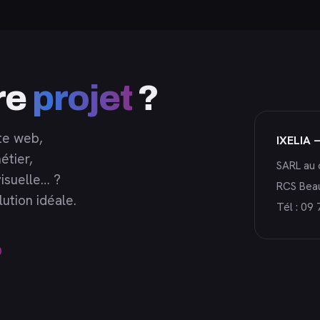
re
projet
?
te web,
IXELIA 
étier,
SARL au 
isuelle… ?
RCS Bea
ution idéale.
Tél :
09 
0