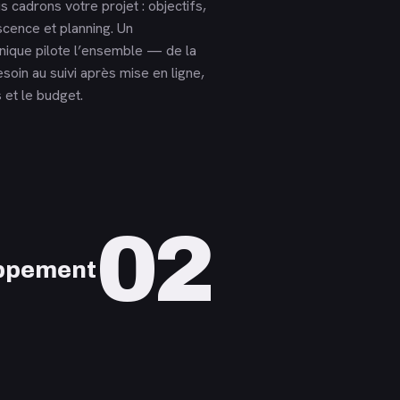
s cadrons votre projet : objectifs,
scence et planning. Un
unique pilote l’ensemble — de la
esoin au suivi après mise en ligne,
 et le budget.
02
ppement