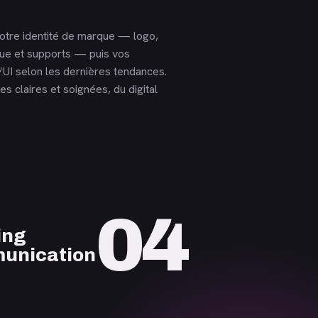
otre identité de marque — logo,
que et supports — puis vos
UI selon les dernières tendances.
s claires et soignées, du digital
04
ing
unication