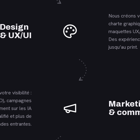
Nous créons v
charte graphi
En savoir plus
Design
maquettes UX/
& UX/UI
Des expérience
jusqu’au print.
otre visibilité :
O), campagnes
En savoir plus
Market
ent sur les IA
& comm
lifié et plus de
des entrantes.