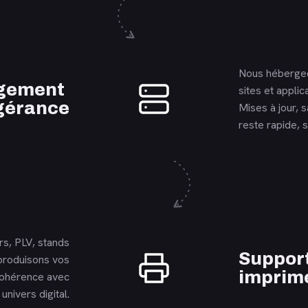
Nous hébergeo
En savoir plus
gement
sites et applic
gérance
Mises à jour, 
reste rapide, s
rs, PLV, stands
En savoir plus
Suppor
produisons vos
imprim
cohérence avec
univers digital.