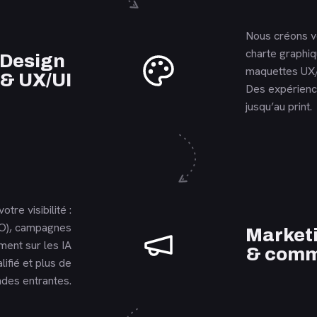
Nous créons v
charte graphi
En savoir plus
Design
maquettes UX/
& UX/UI
Des expérience
jusqu’au print.
otre visibilité :
O), campagnes
En savoir plus
Market
ent sur les IA
& comm
lifié et plus de
des entrantes.