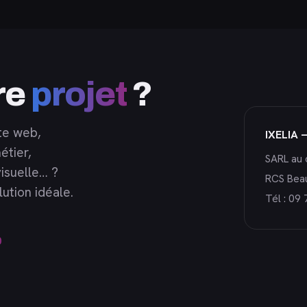
re
projet
?
te web,
IXELIA 
étier,
SARL au 
isuelle… ?
RCS Bea
ution idéale.
Tél :
09 
0