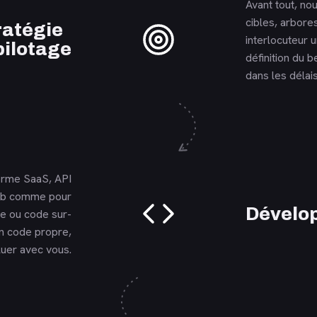
Avant tout, nou
cibles, arbore
En savoir plus
ratégie
interlocuteur 
pilotage
définition du b
dans les délais
forme SaaS, API
web comme pour
En savoir plus
Dévelo
e ou code sur-
n code propre,
oluer avec vous.