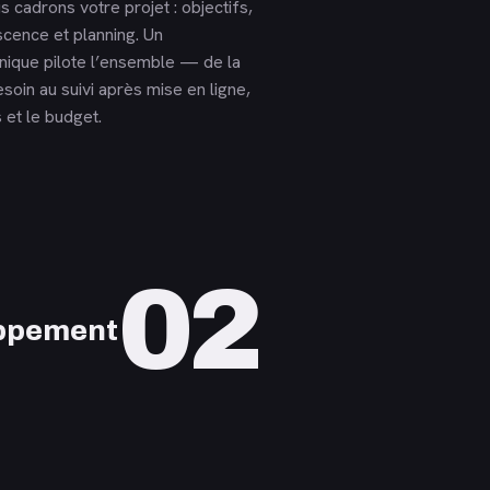
s cadrons votre projet : objectifs,
scence et planning. Un
unique pilote l’ensemble — de la
esoin au suivi après mise en ligne,
 et le budget.
02
ppement