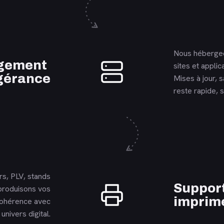
Nous hébergeo
En savoir plus
gement
sites et applic
gérance
Mises à jour, 
reste rapide, s
rs, PLV, stands
En savoir plus
Suppor
produisons vos
imprim
cohérence avec
univers digital.