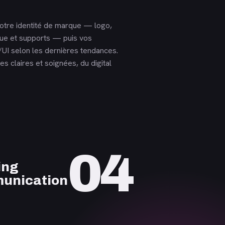
otre identité de marque — logo,
que et supports — puis vos
UI selon les dernières tendances.
s claires et soignées, du digital
04
ing
unication