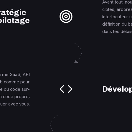
Avant tout, nou
cibles, arbore
En savoir plus
ratégie
interlocuteur 
pilotage
définition du b
dans les délais
forme SaaS, API
web comme pour
En savoir plus
Dévelo
e ou code sur-
n code propre,
oluer avec vous.