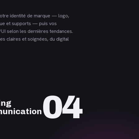
otre identité de marque — logo,
que et supports — puis vos
UI selon les dernières tendances.
s claires et soignées, du digital
04
ing
unication