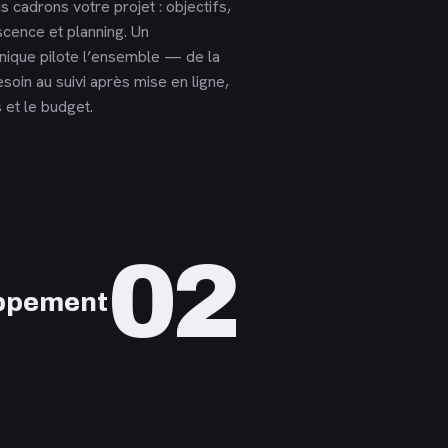
s cadrons votre projet : objectifs,
scence et planning. Un
unique pilote l’ensemble — de la
esoin au suivi après mise en ligne,
 et le budget.
02
ppement