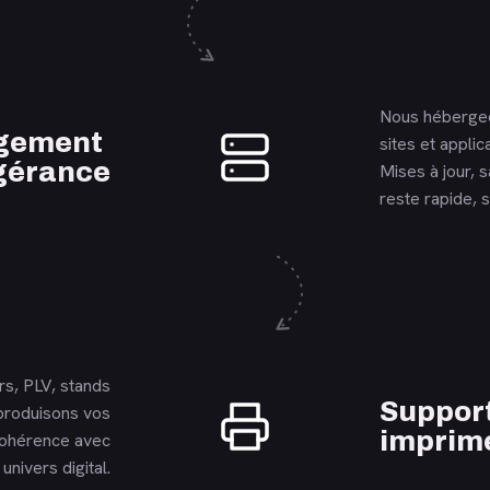
Nous hébergeo
En savoir plus
gement
sites et applic
gérance
Mises à jour, 
reste rapide, s
rs, PLV, stands
En savoir plus
Suppor
produisons vos
imprim
cohérence avec
univers digital.