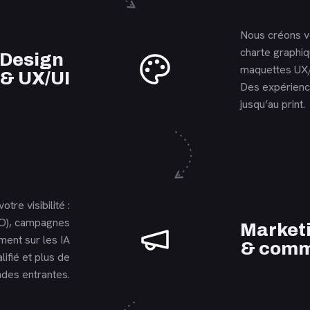
Nous créons v
charte graphi
En savoir plus
Design
maquettes UX/
& UX/UI
Des expérience
jusqu’au print.
otre visibilité :
O), campagnes
En savoir plus
Market
ent sur les IA
& comm
lifié et plus de
des entrantes.