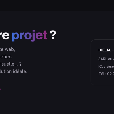
re
projet
?
te web,
IXELIA 
étier,
SARL au 
isuelle… ?
RCS Bea
ution idéale.
Tél :
09 
0